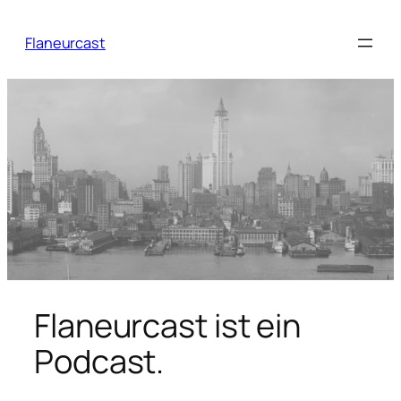
Zum
Inhalt
Flaneurcast
springen
Flaneurcast ist ein
Podcast.