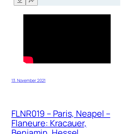
13. November 2021
FLNR019 – Paris, Neapel –
Flaneure: Kracauer,
Benjamin, Hessel