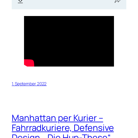
1. September 2022
Manhattan per Kurier –
Fahrradkuriere, Defensive
Design, „Die Hup-These“