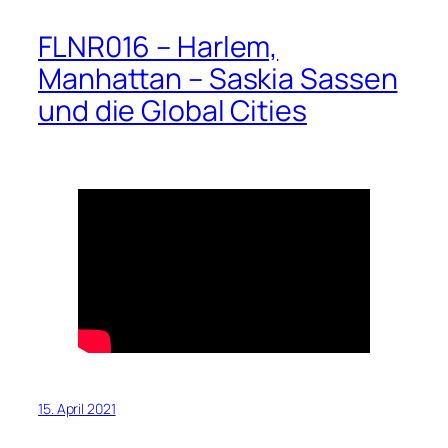
FLNR016 – Harlem,
Manhattan – Saskia Sassen
und die Global Cities
15. April 2021