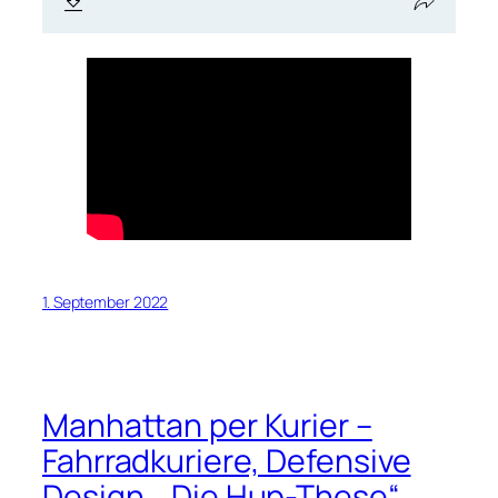
1. September 2022
Manhattan per Kurier –
Fahrradkuriere, Defensive
Design, „Die Hup-These“