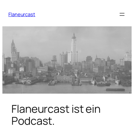
Zum
Inhalt
Flaneurcast
springen
Flaneurcast ist ein
Podcast.