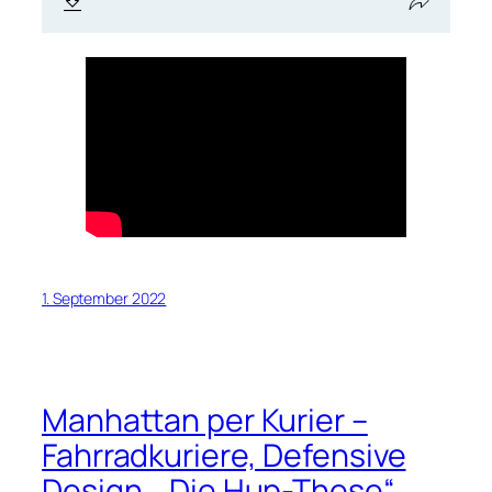
1. September 2022
Manhattan per Kurier –
Fahrradkuriere, Defensive
Design, „Die Hup-These“