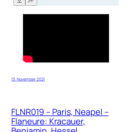
13. November 2021
FLNR019 – Paris, Neapel –
Flaneure: Kracauer,
Benjamin, Hessel