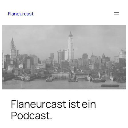
Zum
Inhalt
Flaneurcast
springen
Flaneurcast ist ein
Podcast.