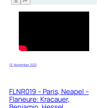
13. November 2021
FLNR019 – Paris, Neapel –
Flaneure: Kracauer,
Benjamin, Hessel