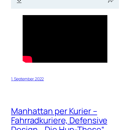
1. September 2022
Manhattan per Kurier –
Fahrradkuriere, Defensive
Design, „Die Hup-These“