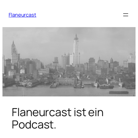
Zum
Inhalt
Flaneurcast
springen
Flaneurcast ist ein
Podcast.