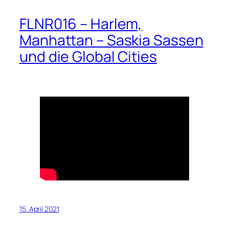
FLNR016 – Harlem,
Manhattan – Saskia Sassen
und die Global Cities
15. April 2021