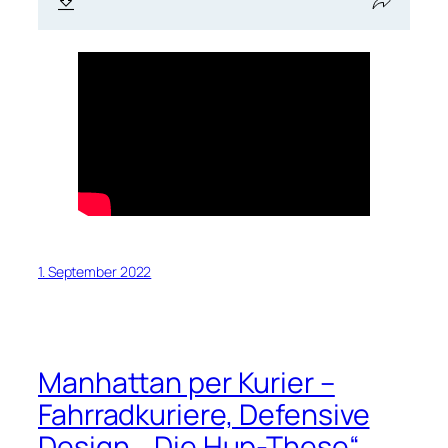
1. September 2022
Manhattan per Kurier –
Fahrradkuriere, Defensive
Design, „Die Hup-These“