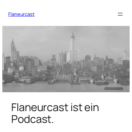
Zum
Inhalt
Flaneurcast
springen
Flaneurcast ist ein
Podcast.