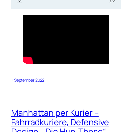
1. September 2022
Manhattan per Kurier –
Fahrradkuriere, Defensive
Design, „Die Hup-These“