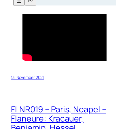
13. November 2021
FLNR019 – Paris, Neapel –
Flaneure: Kracauer,
Benjamin, Hessel