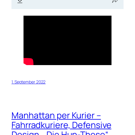
1. September 2022
Manhattan per Kurier –
Fahrradkuriere, Defensive
Design, „Die Hup-These“