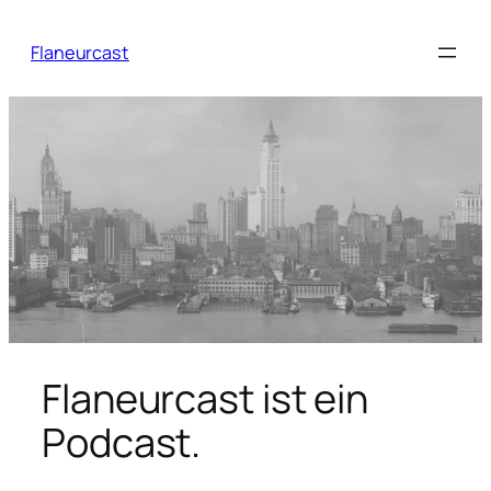
Zum
Inhalt
Flaneurcast
springen
Flaneurcast ist ein
Podcast.