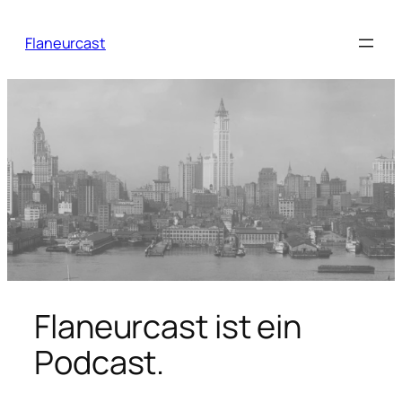
Zum
Inhalt
Flaneurcast
springen
Flaneurcast ist ein
Podcast.