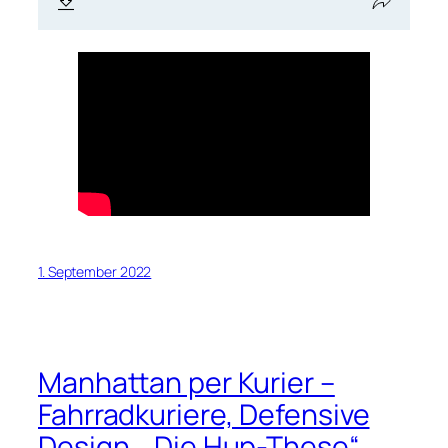
1. September 2022
Manhattan per Kurier –
Fahrradkuriere, Defensive
Design, „Die Hup-These“