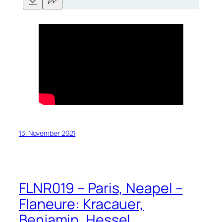
13. November 2021
FLNR019 – Paris, Neapel –
Flaneure: Kracauer,
Benjamin, Hessel