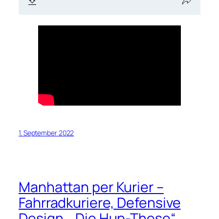
1. September 2022
Manhattan per Kurier –
Fahrradkuriere, Defensive
Design, „Die Hup-These“