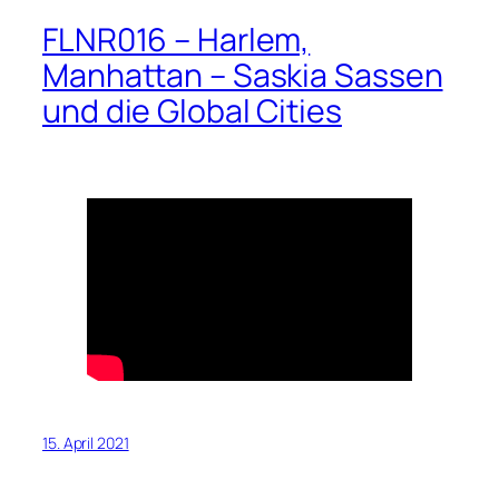
FLNR016 – Harlem,
Manhattan – Saskia Sassen
und die Global Cities
15. April 2021