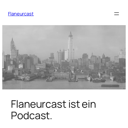
Zum
Inhalt
Flaneurcast
springen
Flaneurcast ist ein
Podcast.