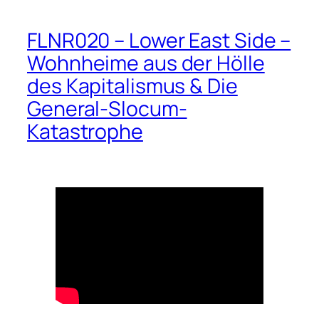
FLNR020 – Lower East Side –
Wohnheime aus der Hölle
des Kapitalismus & Die
General-Slocum-
Katastrophe