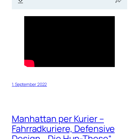
1. September 2022
Manhattan per Kurier –
Fahrradkuriere, Defensive
Design, „Die Hup-These“