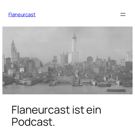
Zum
Inhalt
Flaneurcast
springen
Flaneurcast ist ein
Podcast.