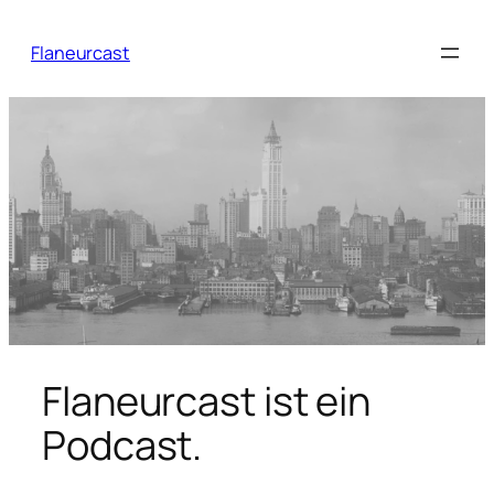
Zum
Inhalt
Flaneurcast
springen
Flaneurcast ist ein
Podcast.