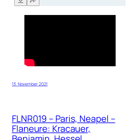
13. November 2021
FLNR019 – Paris, Neapel –
Flaneure: Kracauer,
Benjamin, Hessel