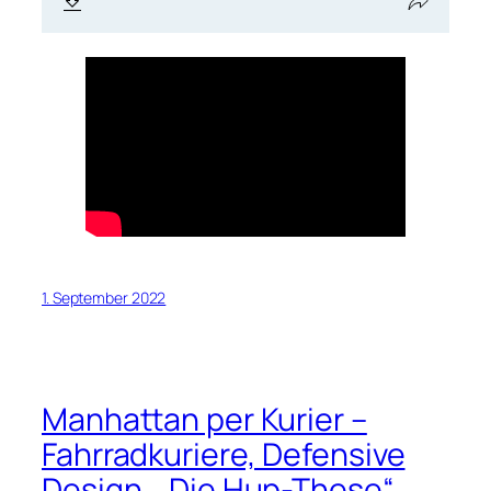
1. September 2022
Manhattan per Kurier –
Fahrradkuriere, Defensive
Design, „Die Hup-These“