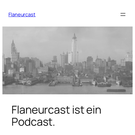
Zum
Inhalt
Flaneurcast
springen
Flaneurcast ist ein
Podcast.