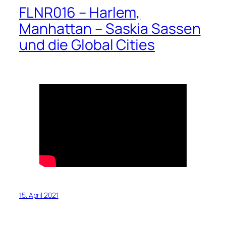
FLNR016 – Harlem,
Manhattan – Saskia Sassen
und die Global Cities
15. April 2021