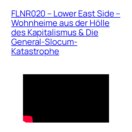
FLNR020 – Lower East Side –
Wohnheime aus der Hölle
des Kapitalismus & Die
General-Slocum-
Katastrophe