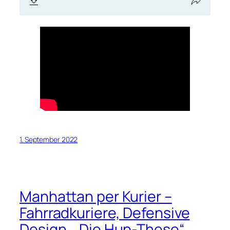
1. September 2022
Manhattan per Kurier –
Fahrradkuriere, Defensive
Design, „Die Hup-These“