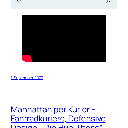
1. September 2022
Manhattan per Kurier –
Fahrradkuriere, Defensive
Design, „Die Hup-These“