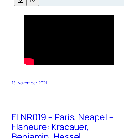
13. November 2021
FLNR019 – Paris, Neapel –
Flaneure: Kracauer,
Benjamin, Hessel