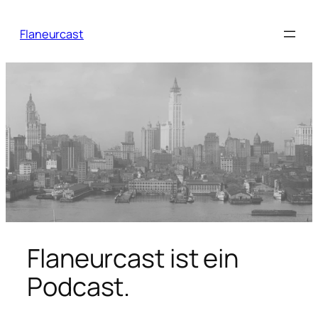
Zum
Inhalt
Flaneurcast
springen
Flaneurcast ist ein
Podcast.