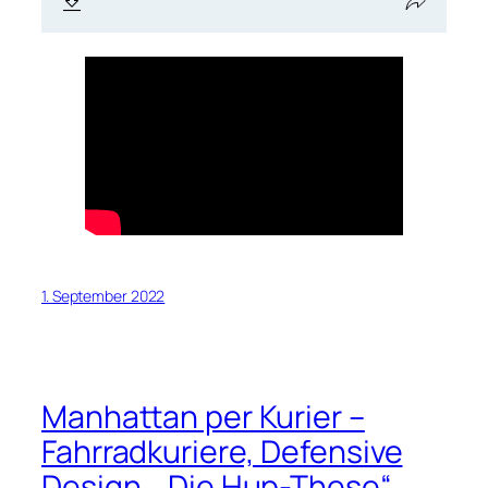
1. September 2022
Manhattan per Kurier –
Fahrradkuriere, Defensive
Design, „Die Hup-These“