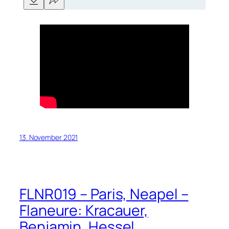
13. November 2021
FLNR019 – Paris, Neapel –
Flaneure: Kracauer,
Benjamin, Hessel