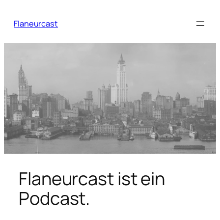
Zum
Inhalt
Flaneurcast
springen
Flaneurcast ist ein
Podcast.