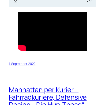
1. September 2022
Manhattan per Kurier –
Fahrradkuriere, Defensive
Design, „Die Hup-These“