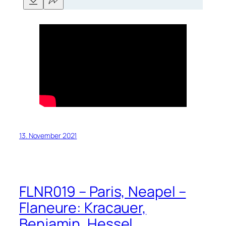
13. November 2021
FLNR019 – Paris, Neapel –
Flaneure: Kracauer,
Benjamin, Hessel