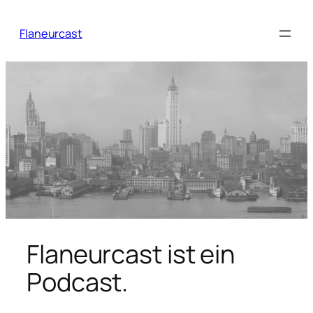
Zum
Inhalt
Flaneurcast
springen
Flaneurcast ist ein
Podcast.