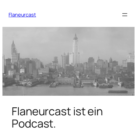
Zum
Inhalt
Flaneurcast
springen
Flaneurcast ist ein
Podcast.