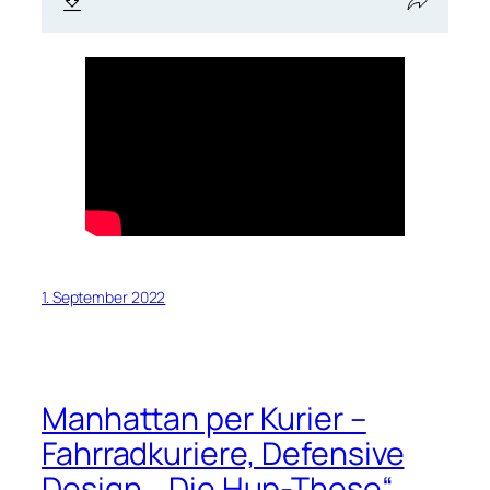
1. September 2022
Manhattan per Kurier –
Fahrradkuriere, Defensive
Design, „Die Hup-These“