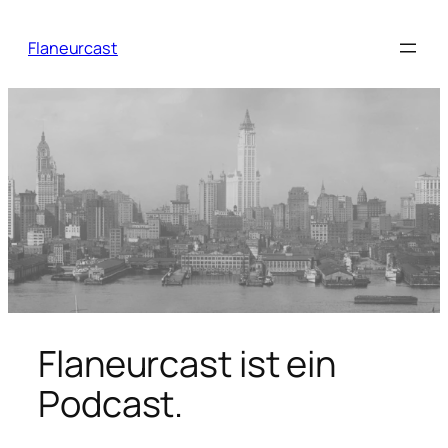
Zum
Inhalt
Flaneurcast
springen
Flaneurcast ist ein
Podcast.