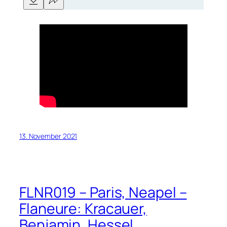
13. November 2021
FLNR019 – Paris, Neapel –
Flaneure: Kracauer,
Benjamin, Hessel