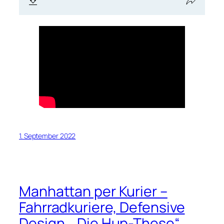
1. September 2022
Manhattan per Kurier –
Fahrradkuriere, Defensive
Design, „Die Hup-These“