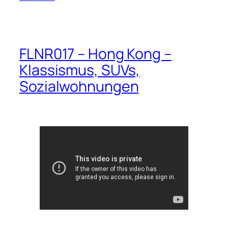
FLNR017 – Hong Kong –
Klassismus, SUVs,
Sozialwohnungen