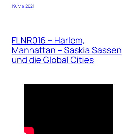
19. Mai 2021
FLNR016 – Harlem,
Manhattan – Saskia Sassen
und die Global Cities