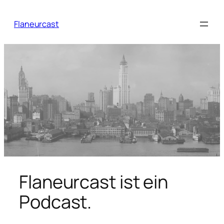
Zum
Inhalt
Flaneurcast
springen
Flaneurcast ist ein
Podcast.