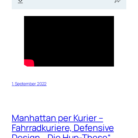
1. September 2022
Manhattan per Kurier –
Fahrradkuriere, Defensive
Design, „Die Hup-These“