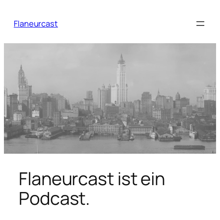
Zum
Inhalt
Flaneurcast
springen
Flaneurcast ist ein
Podcast.