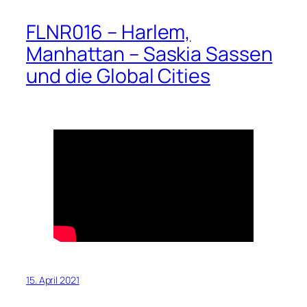
FLNR016 – Harlem,
Manhattan – Saskia Sassen
und die Global Cities
15. April 2021