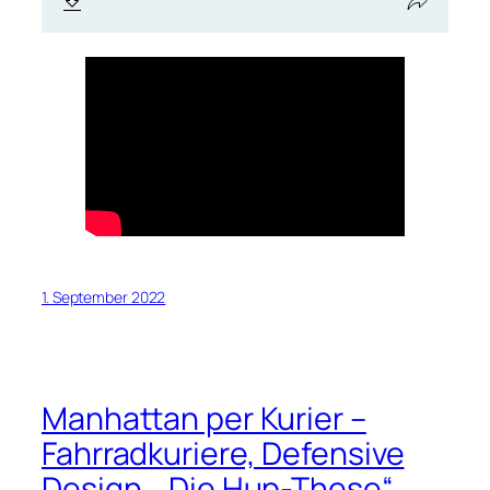
1. September 2022
Manhattan per Kurier –
Fahrradkuriere, Defensive
Design, „Die Hup-These“