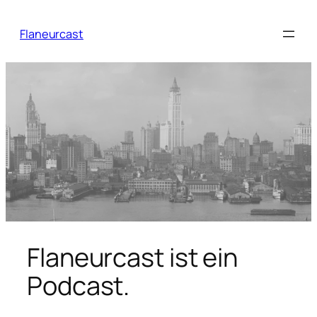
Zum
Inhalt
Flaneurcast
springen
Flaneurcast ist ein
Podcast.