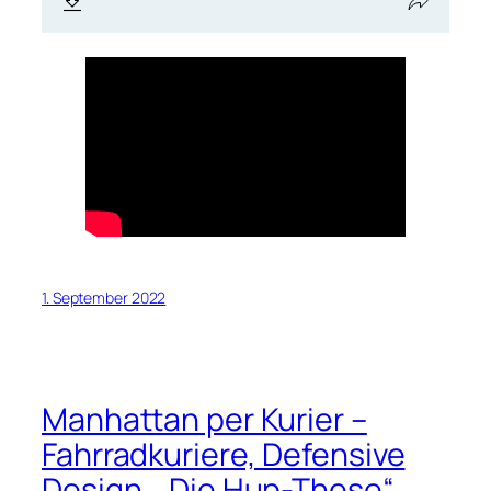
1. September 2022
Manhattan per Kurier –
Fahrradkuriere, Defensive
Design, „Die Hup-These“