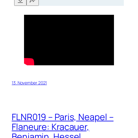
13. November 2021
FLNR019 – Paris, Neapel –
Flaneure: Kracauer,
Benjamin, Hessel