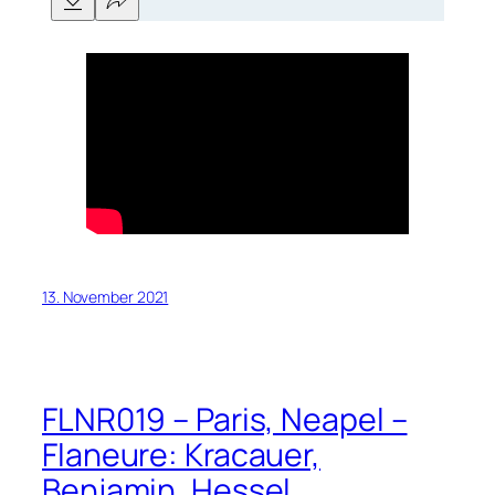
13. November 2021
FLNR019 – Paris, Neapel –
Flaneure: Kracauer,
Benjamin, Hessel