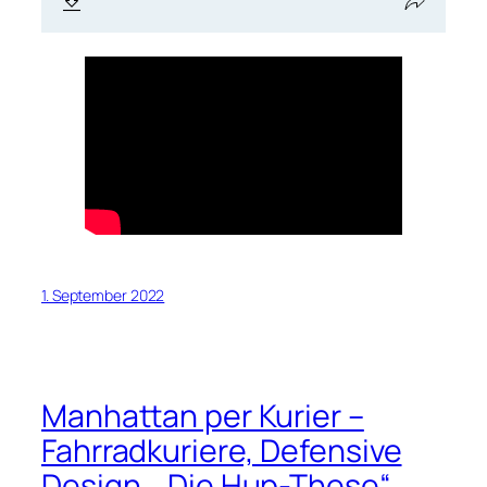
1. September 2022
Manhattan per Kurier –
Fahrradkuriere, Defensive
Design, „Die Hup-These“