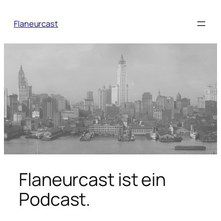
Zum
Inhalt
Flaneurcast
springen
Flaneurcast ist ein
Podcast.