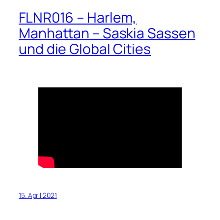
FLNR016 – Harlem,
Manhattan – Saskia Sassen
und die Global Cities
15. April 2021