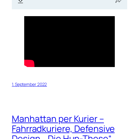
1. September 2022
Manhattan per Kurier –
Fahrradkuriere, Defensive
Design, „Die Hup-These“