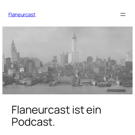
Zum
Inhalt
Flaneurcast
springen
Flaneurcast ist ein
Podcast.