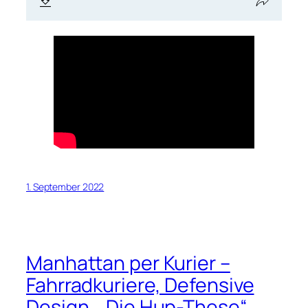
1. September 2022
Manhattan per Kurier –
Fahrradkuriere, Defensive
Design, „Die Hup-These“