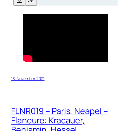
13. November 2021
FLNR019 – Paris, Neapel –
Flaneure: Kracauer,
Benjamin, Hessel