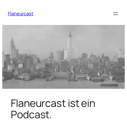
Zum
Inhalt
Flaneurcast
springen
Flaneurcast ist ein
Podcast.