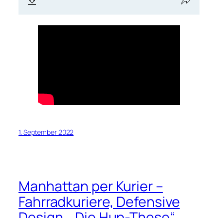
1. September 2022
Manhattan per Kurier –
Fahrradkuriere, Defensive
Design, „Die Hup-These“