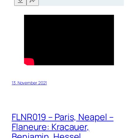
13. November 2021
FLNR019 – Paris, Neapel –
Flaneure: Kracauer,
Benjamin, Hessel