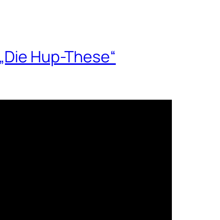
 „Die Hup-These“