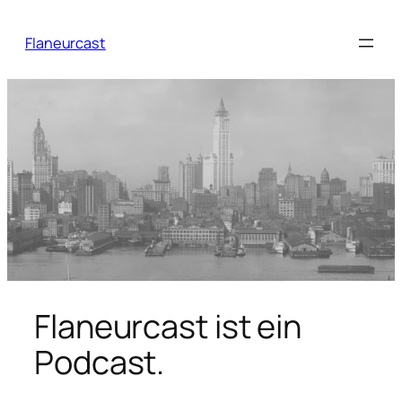
Zum
Inhalt
Flaneurcast
springen
Flaneurcast ist ein
Podcast.