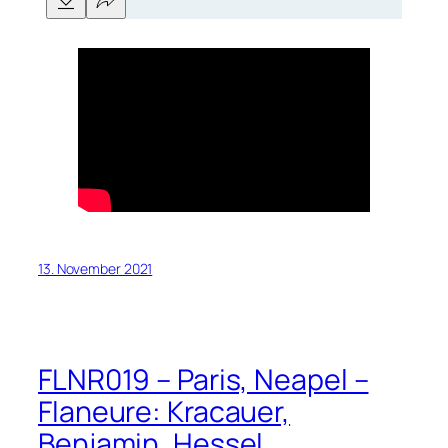
13. November 2021
FLNR019 – Paris, Neapel –
Flaneure: Kracauer,
Benjamin, Hessel