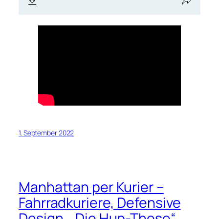
1. September 2022
Manhattan per Kurier –
Fahrradkuriere, Defensive
Design, „Die Hup-These“