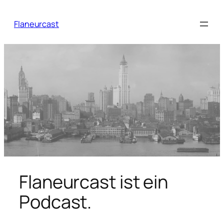
Zum
Inhalt
Flaneurcast
springen
Flaneurcast ist ein
Podcast.