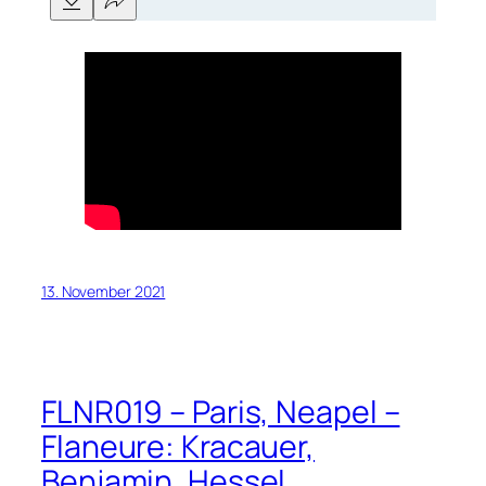
13. November 2021
FLNR019 – Paris, Neapel –
Flaneure: Kracauer,
Benjamin, Hessel