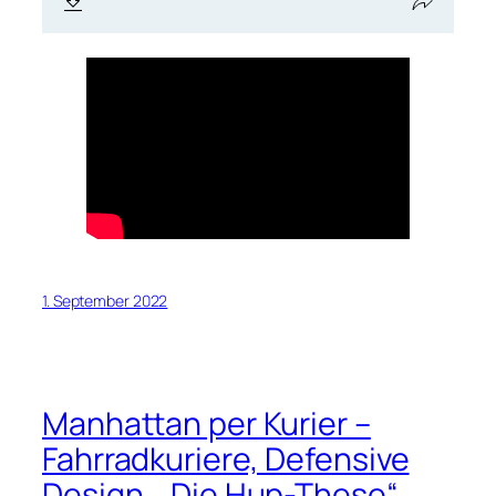
1. September 2022
Manhattan per Kurier –
Fahrradkuriere, Defensive
Design, „Die Hup-These“