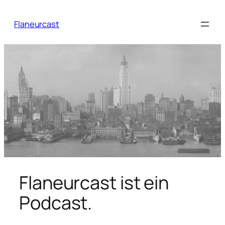
Zum
Inhalt
Flaneurcast
springen
Flaneurcast ist ein
Podcast.