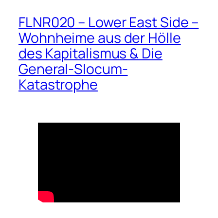
FLNR020 – Lower East Side –
Wohnheime aus der Hölle
des Kapitalismus & Die
General-Slocum-
Katastrophe