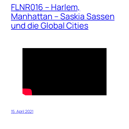
FLNR016 – Harlem,
Manhattan – Saskia Sassen
und die Global Cities
15. April 2021