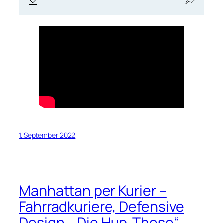
1. September 2022
Manhattan per Kurier –
Fahrradkuriere, Defensive
Design, „Die Hup-These“