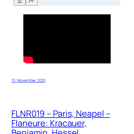
13. November 2021
FLNR019 – Paris, Neapel –
Flaneure: Kracauer,
Benjamin, Hessel