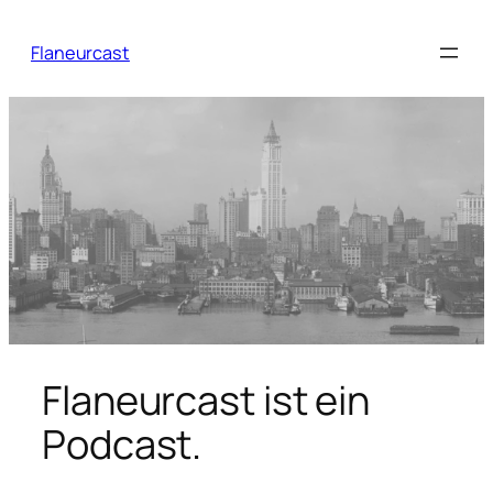
Zum
Inhalt
Flaneurcast
springen
Flaneurcast ist ein
Podcast.