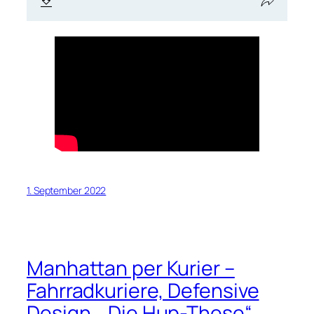
1. September 2022
Manhattan per Kurier –
Fahrradkuriere, Defensive
Design, „Die Hup-These“