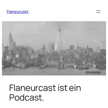
Zum
Inhalt
Flaneurcast
springen
Flaneurcast ist ein
Podcast.