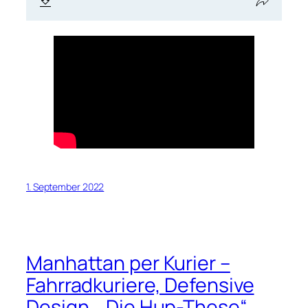
1. September 2022
Manhattan per Kurier –
Fahrradkuriere, Defensive
Design, „Die Hup-These“