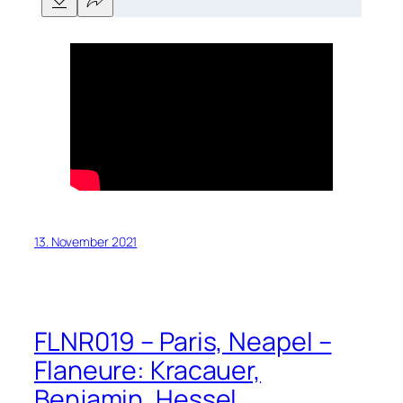
13. November 2021
FLNR019 – Paris, Neapel –
Flaneure: Kracauer,
Benjamin, Hessel