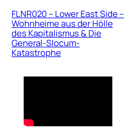
FLNR020 – Lower East Side –
Wohnheime aus der Hölle
des Kapitalismus & Die
General-Slocum-
Katastrophe