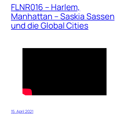
FLNR016 – Harlem,
Manhattan – Saskia Sassen
und die Global Cities
15. April 2021