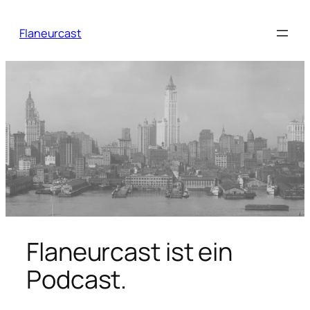
Zum
Inhalt
Flaneurcast
springen
Flaneurcast ist ein
Podcast.