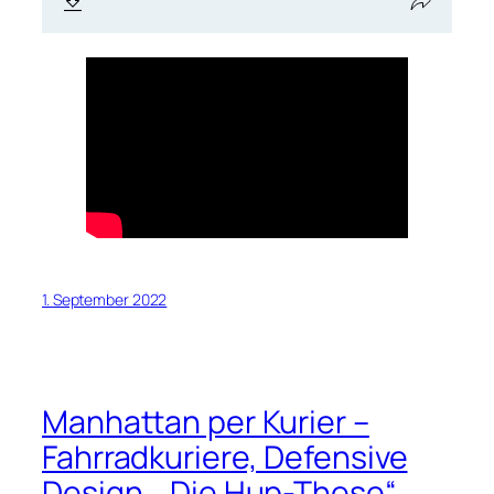
1. September 2022
Manhattan per Kurier –
Fahrradkuriere, Defensive
Design, „Die Hup-These“